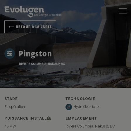
RETOUR À LA CARTE
Pingston
RIVIÈRE COLUMBIA, NAKUSP, BC
STADE
TECHNOLOGIE
En opération
Hydroélectricité
PUISSANCE INSTALLÉE
EMPLACEMENT
45 MW
Rivière Columbia, Nakusp, BC