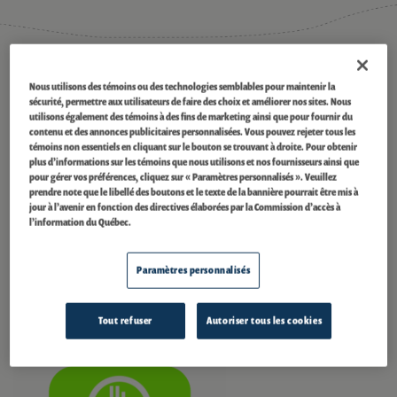
®
Certifié ECOLOGO
Nous utilisons des témoins ou des technologies semblables pour maintenir la
sécurité, permettre aux utilisateurs de faire des choix et améliorer nos sites. Nous
Le barrage Pingston est certifié et porte la marque UL 2854 – (2010)
utilisons également des témoins à des fins de marketing ainsi que pour fournir du
comme un produit de l’électricité renouvelable à faible impact. Dans la
contenu et des annonces publicitaires personnalisées. Vous pouvez rejeter tous les
®
gestion de notre portefeuille, nous avons collaboré avec ECOLOGO
en vue
témoins non essentiels en cliquant sur le bouton se trouvant à droite. Pour obtenir
de certifier le barrage Pingston ainsi que 21 autres barrages
plus d’informations sur les témoins que nous utilisons et nos fournisseurs ainsi que
®
hydroélectriques. Selon le programme ECOLOGO
, l’énergie que nous
pour gérer vos préférences, cliquez sur « Paramètres personnalisés ». Veuillez
produisons est certifiée comme un produit de l’électricité renouvelable à
prendre note que le libellé des boutons et le texte de la bannière pourrait être mis à
jour à l’avenir en fonction des directives élaborées par la Commission d’accès à
faible impact, un choix crédible et préférable sur le plan de l’environnement
l’information du Québec.
pour les organisations et les communautés qui cherchent à acheter de
l’énergie de manière durable. Ce programme transparent et collaboratif,
qui est fondé sur la norme ISO 14024 (Organisation mondiale de la
Paramètres personnalisés
normalisation) pour l’écoétiquetage, tient compte de l’impact d’une
installation pendant toute sa durée de vie. Pour plus d’information,
visitez
ul.com/el
.
Tout refuser
Autoriser tous les cookies