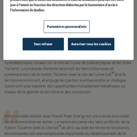
jour à l’avenir en fonction des directives élaborées par la Commission d’accès à
l’information du Québec.
LE 27 FÉVRIER 2023 – T̓IŠOSƏM, DISTRICT RÉGIONAL QATHET
Paramètres personnalisés
La Nation ɬaʔamɩn (Tla’amin) et Powell River Energy Inc. (PREI, une entité
faisant partie du groupe Evolugen) ont conclu un protocole d’entente pour
renforcer la collaboration et la communication ainsi que faire progresser
Tout refuser
Autoriser tous les cookies
les activités novatrices et mutuellement bénéfiques en territoire Tla’amin.
En 2013, PREI a acquis la propriété exclusive des installations
hydroélectriques situées sur le site de l’usine de pâte et papier en territoire
Tla’amin. Le protocole d’entente reconnaît les liens historiques et
w
contemporains de la Nation Tla’amin avec le site de l’usine tisk
at et le
territoire environnant, et engage les parties à entreprendre un dialogue
constructif pour explorer des opportunités mutuellement bénéfiques au
niveau de la gestion du territoire et des ressources.
“
Notre nouvelle relation avec Powell River Energy est une preuve puissante
de la réconciliation en action. La reconnaissance des liens profonds de la
w
Nation Tla’amin avec le site tisk
at ainsi qu’avec les terres et ressources
environnantes est une composante importante du rétablissement de la