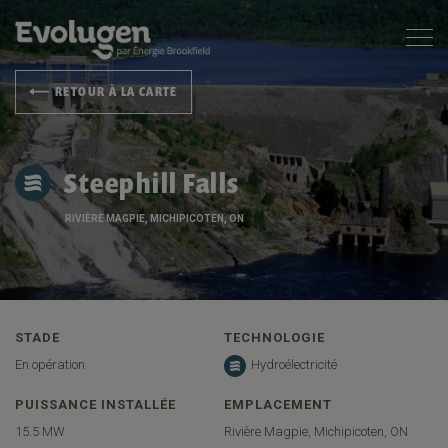
RETOUR À LA CARTE
Steephill Falls
RIVIÈRE MAGPIE, MICHIPICOTEN, ON
STADE
TECHNOLOGIE
En opération
Hydroélectricité
PUISSANCE INSTALLÉE
EMPLACEMENT
15.5 MW
Rivière Magpie, Michipicoten, ON