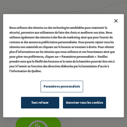
®
Certifié ECOLOGO
Nous utilisons des témoins ou des technologies semblables pour maintenir la
sécurité, permettre aux utilisateurs de faire des choix et améliorer nos sites. Nous
Le barrage Steephill Falls est certifié et porte la marque UL 2854 – (2010)
utilisons également des témoins à des fins de marketing ainsi que pour fournir du
comme un produit de l’électricité renouvelable à faible impact. Dans la
contenu et des annonces publicitaires personnalisées. Vous pouvez rejeter tous les
®
gestion de notre portefeuille, nous avons collaboré avec ECOLOGO
en vue
témoins non essentiels en cliquant sur le bouton se trouvant à droite. Pour obtenir
de certifier le barrage Steephill Falls ainsi que 21 autres barrages
plus d’informations sur les témoins que nous utilisons et nos fournisseurs ainsi que
®
hydroélectriques. Selon le programme ECOLOGO
, l’énergie que nous
pour gérer vos préférences, cliquez sur « Paramètres personnalisés ». Veuillez
produisons est certifiée comme un produit de l’électricité renouvelable à
prendre note que le libellé des boutons et le texte de la bannière pourrait être mis à
jour à l’avenir en fonction des directives élaborées par la Commission d’accès à
faible impact, un choix crédible et préférable sur le plan de l’environnement
l’information du Québec.
pour les organisations et les communautés qui cherchent à acheter de
l’énergie de manière durable. Ce programme transparent et collaboratif,
qui est fondé sur la norme ISO 14024 (Organisation mondiale de la
Paramètres personnalisés
normalisation) pour l’écoétiquetage, tient compte de l’impact d’une
installation pendant toute sa durée de vie. Pour plus d’information,
visitez
ul.com/el
.
Tout refuser
Autoriser tous les cookies