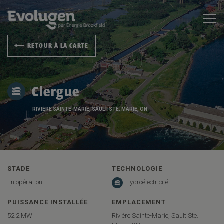
RETOUR À LA CARTE
Clergue
RIVIÈRE SAINTE-MARIE, SAULT STE. MARIE, ON
STADE
TECHNOLOGIE
En opération
Hydroélectricité
PUISSANCE INSTALLÉE
EMPLACEMENT
52.2 MW
Rivière Sainte-Marie, Sault Ste.